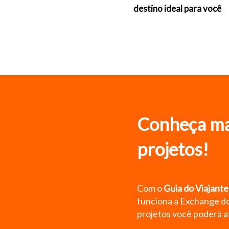
destino ideal para você
Conheça ma
projetos!
Com o
Guia do Viajant
funciona a Exchange d
projetos você poderá a