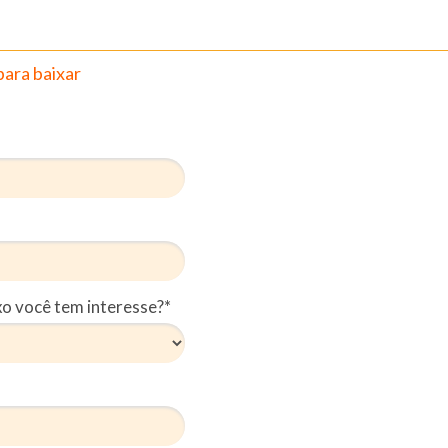
para baixar
xo você tem interesse?*