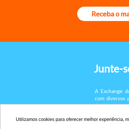
Receba o ma
Junte-s
A Exchange do
com diversos 
América para vo
Utilizamos cookies para oferecer melhor experiência, 