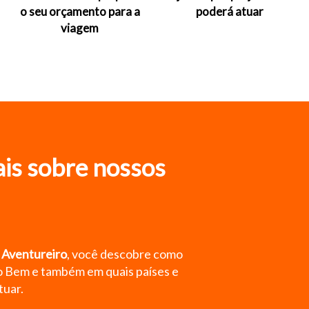
o seu orçamento para a
poderá atuar
viagem
is sobre nossos
e Aventureiro
, você descobre como
o Bem e também em quais países e
tuar.