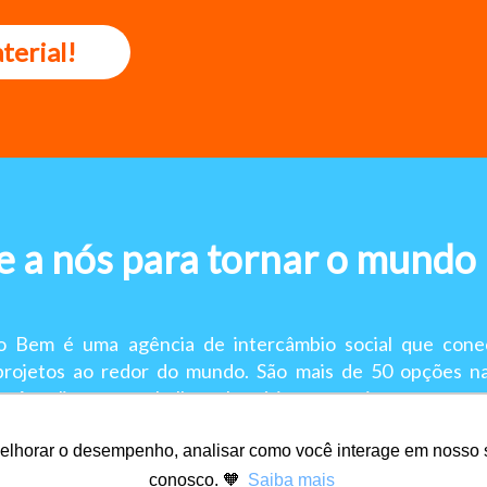
terial!
e a nós para tornar o mundo
 Bem é uma agência de intercâmbio social que conec
projetos ao redor do mundo. São mais de 50 opções na 
cê realizar seu trabalho voluntário no exterior.
melhorar o desempenho, analisar como você interage em nosso 
Receba o Guia do Viajante Aventureiro
conosco. 🧡
Saiba mais