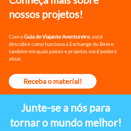
nossos projetos!
Com o
Guia do Viajante Aventureiro
, você
descobre como funciona a Exchange do Bem e
também em quais países e projetos você poderá
atuar.
Receba o material!
Junte-se a nós para
tornar o mundo melhor!